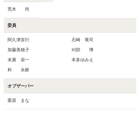
荒木 尚
委員
阿久津宣行
石崎 竜司
加藤美穂子
刈部 博
末廣 栄一
本多ゆみえ
朴 永銖
オブザーバー
栗原 まな