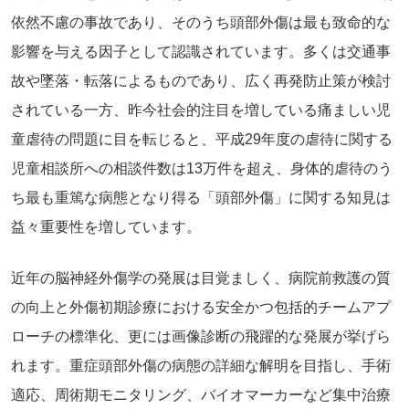
依然不慮の事故であり、そのうち頭部外傷は最も致命的な
影響を与える因子として認識されています。多くは交通事
故や墜落・転落によるものであり、広く再発防止策が検討
されている一方、昨今社会的注目を増している痛ましい児
童虐待の問題に目を転じると、平成29年度の虐待に関する
児童相談所への相談件数は13万件を超え、身体的虐待のう
ち最も重篤な病態となり得る「頭部外傷」に関する知見は
益々重要性を増しています。
近年の脳神経外傷学の発展は目覚ましく、病院前救護の質
の向上と外傷初期診療における安全かつ包括的チームアプ
ローチの標準化、更には画像診断の飛躍的な発展が挙げら
れます。重症頭部外傷の病態の詳細な解明を目指し、手術
適応、周術期モニタリング、バイオマーカーなど集中治療