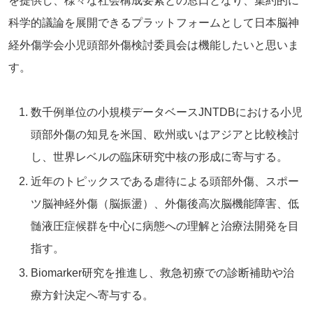
を提供し、様々な社会構成要素との窓口となり、集約的に
科学的議論を展開できるプラットフォームとして日本脳神
経外傷学会小児頭部外傷検討委員会は機能したいと思いま
す。
数千例単位の小規模データベースJNTDBにおける小児
頭部外傷の知見を米国、欧州或いはアジアと比較検討
し、世界レベルの臨床研究中核の形成に寄与する。
近年のトピックスである虐待による頭部外傷、スポー
ツ脳神経外傷（脳振盪）、外傷後高次脳機能障害、低
髄液圧症候群を中心に病態への理解と治療法開発を目
指す。
Biomarker研究を推進し、救急初療での診断補助や治
療方針決定へ寄与する。