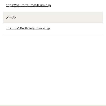
https://neurotrauma50.umin.jp
メール
ntrauma50-office@umin.ac.jp