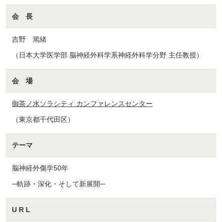
会 長
吉野 篤緒
（日本大学医学部 脳神経外科学系神経外科学分野 主任教授）
会 場
御茶ノ水ソラシティ カンファレンスセンター
（東京都千代田区）
テーマ
脳神経外傷学50年
─軌跡・深化・そして新展開─
U R L